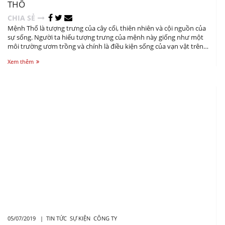
THỔ
CHIA SẺ
Mệnh Thổ là tượng trưng của cây cối, thiên nhiên và cội nguồn của
sự sống. Người ta hiểu tượng trưng của mệnh này giống như một
môi trường ươm trồng và chính là điều kiện sống của vạn vật trên
trái đất. Bởi vậy mà người ta mới nói rằng hành Thổ được xem là
Xem thêm
cung mệnh nuôi dưỡng và hỗ trợ cho các cung mệnh khác.
05/07/2019 |
TIN TỨC
SỰ KIỆN
CÔNG TY