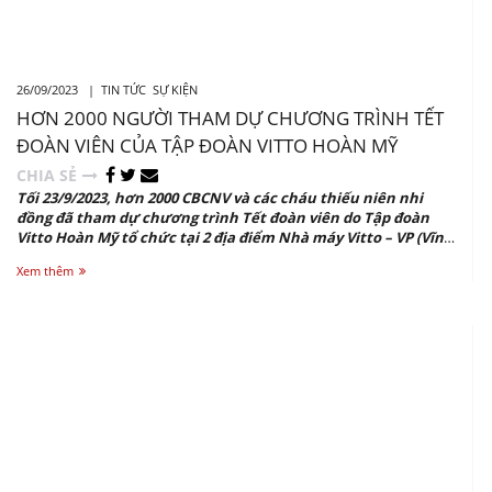
26/09/2023 |
TIN TỨC
SỰ KIỆN
HƠN 2000 NGƯỜI THAM DỰ CHƯƠNG TRÌNH TẾT
ĐOÀN VIÊN CỦA TẬP ĐOÀN VITTO HOÀN MỸ
CHIA SẺ
Tối 23/9/2023, hơn 2000 CBCNV và các cháu thiếu niên nhi
đồng đã tham dự chương trình Tết đoàn viên do Tập đoàn
Vitto Hoàn Mỹ tổ chức tại 2 địa điểm Nhà máy Vitto – VP (Vĩnh
Phúc) và Nhà máy Vitto Phú Lộc (Thừa Thiên Huế).
Xem thêm