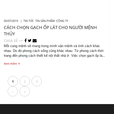
05/07/2019 |
TIN TỨC
TIN SẢN PHẨM
CÔNG TY
CÁCH CHỌN GẠCH ỐP LÁT CHO NGƯỜI MỆNH
THỦY
CHIA SẺ
Mỗi cung mệnh sẽ mang trong mình vận mệnh và tính cách khác
nhau. Do đó phong cách sống cũng khác nhau. Từ phong cách thời
trang đến phong cách thiết kế nội thất nhà ở. Việc chọn gạch ốp lát
cho người Mệnh Thủy làm sao để vừa thể hiện được phong cách
Xem thêm
của gia chủ vừa hợp phong thủy mang lại may mắn và tài lộc ....
1
2
3
›
»