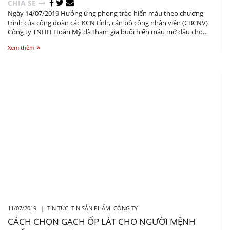
CHIA SẺ
Ngày 14/07/2019 Hưởng ứng phong trào hiến máu theo chương
trình của công đoàn các KCN tỉnh, cán bộ công nhân viên (CBCNV)
Công ty TNHH Hoàn Mỹ đã tham gia buổi hiến máu mở đầu cho
chương trình hiến máu nhân đạo của doanh nghiệp trên địa bàn
Xem thêm
Tỉnh Vĩnh Phúc.
11/07/2019 |
TIN TỨC
TIN SẢN PHẨM
CÔNG TY
CÁCH CHỌN GẠCH ỐP LÁT CHO NGƯỜI MỆNH