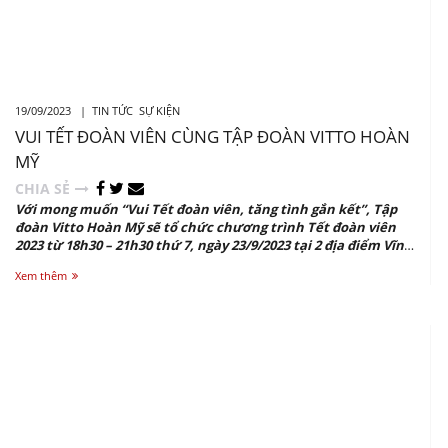
19/09/2023 |
TIN TỨC
SỰ KIỆN
VUI TẾT ĐOÀN VIÊN CÙNG TẬP ĐOÀN VITTO HOÀN
MỸ
CHIA SẺ
Với mong muốn “Vui Tết đoàn viên, tăng tình gắn kết”, Tập
đoàn Vitto Hoàn Mỹ sẽ tổ chức chương trình Tết đoàn viên
2023 từ 18h30 – 21h30 thứ 7, ngày 23/9/2023 tại 2 địa điểm Vĩnh
Phúc và Thừa Thiên Huế.
Xem thêm