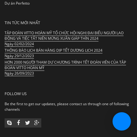
Dự án Perfetto
TIN TỨC MỚI NHẤT
TẬP ĐOÀN VITTO HOÀN MỸ TỔ CHỨC HỘI NGHỊ ĐẠI BIỂU NGƯỜI LAO
ĐỘNG VÀ TIỆC TẤT NIÊN MỪNG XUÂN GIÁP THÌN 2024
Ngày 02/02/2024
THÔNG BÁO LỊCH BÁN HÀNG DỊP TẾT DƯƠNG LỊCH 2024
Ngày 29/12/2023
HƠN 2000 NGƯỜI THAM DỰ CHƯƠNG TRÌNH TẾT ĐOÀN VIÊN CỦA TẬP
ĐOÀN VITTO HOÀN MỸ
Ngày 26/09/2023
FOLLOW US
Be the first to get our updates, please contact us through one of following
channels