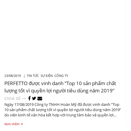
giữ được những đường nét tuyệt vời mà thiên nhiên đã
ban tặng.
23/08/2019 |
TIN TỨC
SỰ KIỆN
CÔNG TY
PERFETTO được vinh danh “Top 10 sản phẩm chất
lượng tốt vì quyền lợi người tiêu dùng năm 2019”
CHIA SẺ
Ngày 17/08/2019 Công ty TNHH Hoàn Mỹ đã được vinh danh “Top
10 sản phẩm chất lượng tốt vì quyền lợi người tiêu dùng năm 2019”
do viện kinh tế văn hóa kết hợp với trung tâm bảo vệ quyền lợi
người tiêu dùng Việt nam tổ chức tại nhà hát ca múa nhạc Việt
Xem thêm
Nam, Số 8, Huỳnh Thúc Kháng, Ba Đình, Hà Nội.