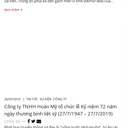
cải tiến. Trong đó phải kể đến gạch men vi tinh (Mirror like) của
Perfetto – một dòng gạch lát nền mới, cao cấp, với công nghệ men
Xem thêm
vi tinh tạo nên họa tiết và hoa văn trên bề mặt tinh xảo, có khả
năng chống xước, chống bám bẩm tối ưu.
26/07/2019 |
TIN TỨC
SỰ KIỆN
CÔNG TY
Công ty TNHH Hoàn Mỹ tổ chức lễ Kỷ niệm 72 năm
ngày thương binh liệt sỹ (27/7/1947 – 27/7/2019)
CHIA SẺ
Phát huy truyền thống và đạo lý “uống nước nhớ nguồn”, tri ân các