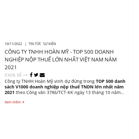
10/11/2022 |
TIN TỨC
SỰ KIỆN
CÔNG TY TNHH HOÀN MỸ - TOP 500 DOANH
NGHIỆP NỘP THUẾ LỚN NHẤT VIỆT NAM NĂM
2021
CHIA SẺ
Công ty TNHH Hoàn Mỹ vinh dự đứng trong
TOP 500 danh
sách V1000 doanh nghiệp nộp thuế TNDN lớn nhất năm
2021
theo Công văn 3786/TCT-KK ngày 13 tháng 10 năm
2022 đây là sự ghi nhận của cơ quan Nhà nước đối với các
Xem thêm
doanh nghiệp, trong đó có sự đóng góp của Công ty TNHH
Hoàn Mỹ vào ngân sách quốc gia.