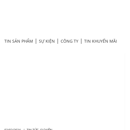
TIN SẢN PHẨM
SỰ KIỆN
CÔNG TY
TIN KHUYẾN MÃI
02/02/2024 |
TIN TỨC
SỰ KIỆN