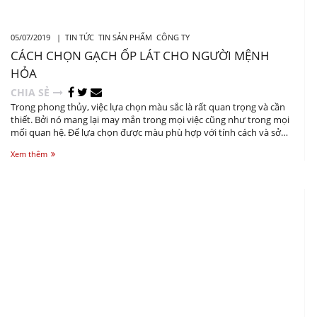
05/07/2019 |
TIN TỨC
TIN SẢN PHẨM
CÔNG TY
CÁCH CHỌN GẠCH ỐP LÁT CHO NGƯỜI MỆNH
HỎA
CHIA SẺ
Trong phong thủy, việc lựa chọn màu sắc là rất quan trọng và cần
thiết. Bởi nó mang lại may mắn trong mọi việc cũng như trong mọi
mối quan hệ. Để lựa chọn được màu phù hợp với tính cách và sở
thích của người Mệnh Hỏa ta dựa vào quy luật tương sinh, tương
Xem thêm
khắc trong ngũ hành. Vậy mệnh Hỏa hợp với màu nào, làm sao để
chọn màu gạch ốp lát phù hợp cho người Mệnh Hỏa?