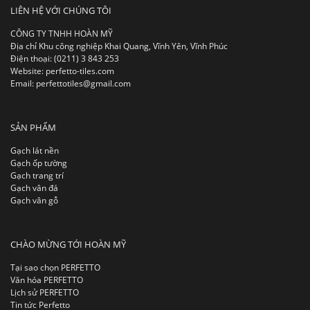
LIÊN HỆ VỚI CHÚNG TÔI
CÔNG TY TNHH HOÀN MỸ
Địa chỉ Khu công nghiệp Khai Quang, Vĩnh Yên, Vĩnh Phúc
Điện thoại: (0211) 3 843 253
Website: perfetto-tiles.com
Email: perfettotiles@gmail.com
SẢN PHẨM
Gạch lát nền
Gạch ốp tường
Gạch trang trí
Gạch vân đá
Gạch vân gỗ
CHÀO MỪNG TỚI HOÀN MỸ
Tại sao chọn PERFETTO
Văn hóa PERFETTO
Lịch sử PERFETTO
Tin tức Perfetto