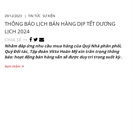
29/12/2023 |
TIN TỨC
SỰ KIỆN
THÔNG BÁO LỊCH BÁN HÀNG DỊP TẾT DƯƠNG
LỊCH 2024
CHIA SẺ
Nhằm đáp ứng nhu cầu mua hàng của Quý Nhà phân phối,
Quý Đối tác, Tập đoàn Vitto Hoàn Mỹ xin trân trọng thông
báo: hoạt động bán hàng vẫn sẽ được duy trì trong suốt kỳ
nghỉ Tết Dương lịch tại 3 nhà máy Vitto-VP, Vitto Phú Lộc và
Xem thêm
Hoàn Mỹ.