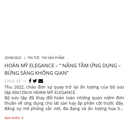
20/08/2022 |
TIN TỨC
TIN SẢN PHẨM
HOÀN MỸ ELEGANCE – “ NÂNG TẦM ỨNG DỤNG –
BỪNG SÁNG KHÔNG GIAN”
CHIA SẺ
Thu 2022, chào đón sự quay trở lại ấn tượng của bộ sưu
tập 60x120cm HOÀN MỸ ELEGANCE .
Bộ sưu tập đã thay đổi hoàn toàn những quan niệm đơn
thuần về ứng dụng cho lát sàn hay ốp phần cột trước đây.
Bằng sự mô phỏng sắc nét, đa đạng và ấn tượng họa tiết
của vân đá khổ lớn có gam màu lạnh, Gạch ốp lát cao cấp
Xem thêm
Hoàn Mỹ đã một lần nữa thành công trong việc khai thác
triệt để thế mạnh kỹ thuật, công nghệ của gạch xương sứ
để khắc phục những yếu điểm của đá tự nhiên nhưng vẫn