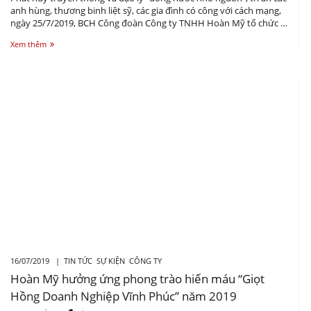
anh hùng, thương binh liệt sỹ, các gia đình có công với cách mạng,
ngày 25/7/2019, BCH Công đoàn Công ty TNHH Hoàn Mỹ tổ chức lễ
Kỷ niệm 72 năm ngày thương binh liệt sỹ (27/7/1947 – 27/7/2019)
Xem thêm
16/07/2019 |
TIN TỨC
SỰ KIỆN
CÔNG TY
Hoàn Mỹ hưởng ứng phong trào hiến máu “Giọt
Hồng Doanh Nghiệp Vĩnh Phúc” năm 2019